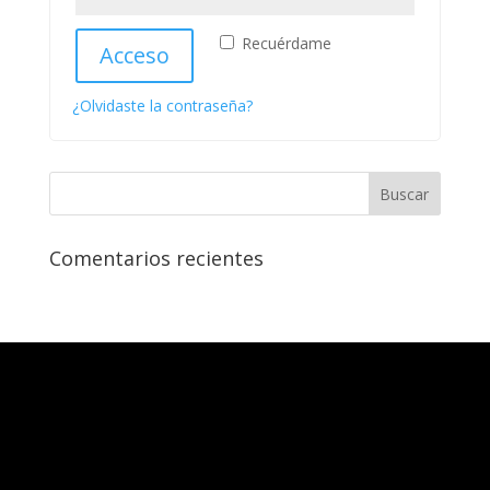
Recuérdame
Acceso
¿Olvidaste la contraseña?
Comentarios recientes
Archivos
Categorías
Meta
No hay categorías
Acceder
Feed de entradas
Feed de comentarios
WordPress.org